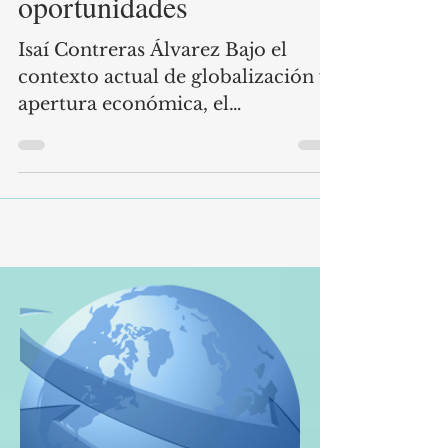
Globales de Valor: retos y
oportunidades
Isaí Contreras Álvarez Bajo el
contexto actual de globalización y
apertura económica, el
surgimiento de las redes
internacionales de producción,
conocidas como cadenas globales
de valor , en adelante CGV, ha sido
una de las transformaciones más
importantes en la economía
mundial, como resultado de la
reducción de las barreras
comerciales, el fomento a la
inversión extranjera directa y los
avances en las tecnologías de la