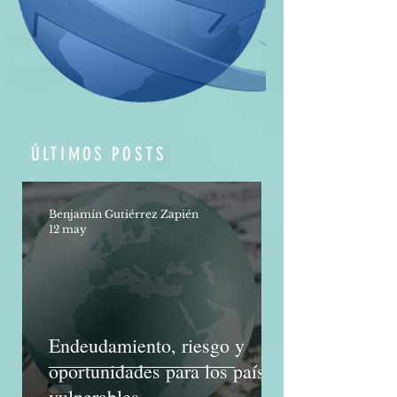
propio y ajeno, reflejada en
prácticas cot
ÚLTIMOS POSTS
Benjamín Gutiérrez Zapién
12 may
Endeudamiento, riesgo y