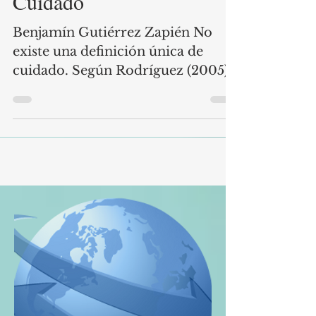
de la Economía del
Cuidado
Benjamín Gutiérrez Zapién No
existe una definición única de
cuidado. Según Rodríguez (2005),
se entiende como el espacio social
conformado por bienes, servicios,
actividades, relaciones y valores
fundamentales para la
reproducción cotidiana de las
personas. Otros autores, como
Carrasco (2011), Durán (2017) y el
Instituto Nacional de las Mujeres
del DF [IMDF] (2014), señalan que
también puede comprenderse
como la gestión del bienestar